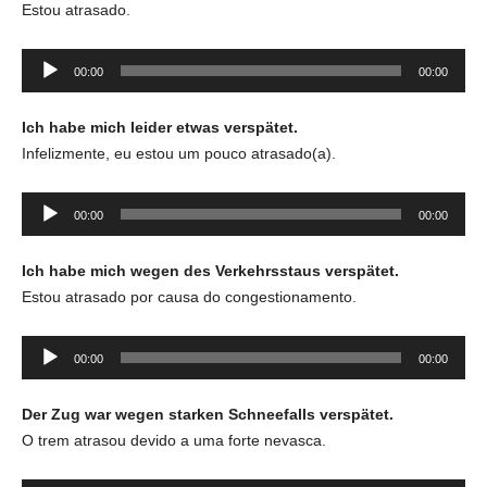
Estou atrasado.
Tocador
00:00
00:00
de
áudio
Ich habe mich leider etwas verspätet.
Infelizmente, eu estou um pouco atrasado(a).
Tocador
00:00
00:00
de
áudio
Ich habe mich wegen des Verkehrsstaus verspätet.
Estou atrasado por causa do congestionamento.
Tocador
00:00
00:00
de
áudio
Der Zug war wegen starken Schneefalls verspätet.
O trem atrasou devido a uma forte nevasca.