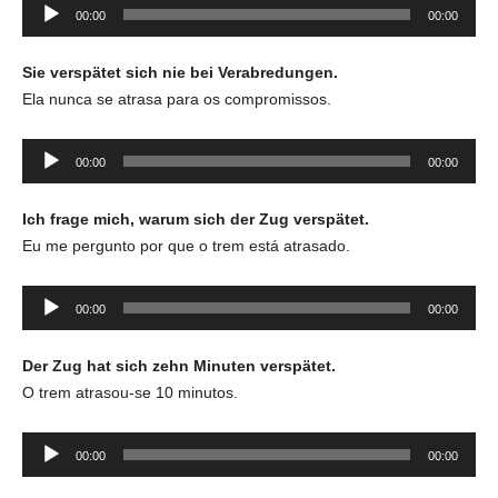
Tocador
00:00
00:00
de
áudio
Sie verspätet sich nie bei Verabredungen.
Ela nunca se atrasa para os compromissos.
Tocador
00:00
00:00
de
áudio
Ich frage mich, warum sich der Zug verspätet.
Eu me pergunto por que o trem está atrasado.
Tocador
00:00
00:00
de
áudio
Der Zug hat sich zehn Minuten verspätet.
O trem atrasou-se 10 minutos.
Tocador
00:00
00:00
de
áudio