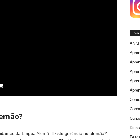
CA
ANKI 
Apre
Apren
Apren
Apre
Apren
Como
Conhe
lemão?
Curio
Dicas
udantes da Língua Alemã. Existe gerúndio no alemão?
Featu