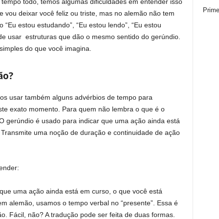
tempo todo, temos algumas dificuldades em entender isso
Prime
e vou deixar você feliz ou triste, mas no alemão não tem
“Eu estou estudando”, “Eu estou lendo”, “Eu estou
de usar estruturas que dão o mesmo sentido do gerúndio.
 simples do que você imagina.
ão?
os usar também alguns advérbios de tempo para
este exato momento. Para quem não lembra o que é o
 O gerúndio é usado para indicar que uma ação ainda está
 Transmite uma noção de duração e continuidade de ação
ender:
a que uma ação ainda está em curso, o que você está
em alemão, usamos o tempo verbal no “presente”. Essa é
o. Fácil, não? A tradução pode ser feita de duas formas.