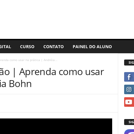
GITAL
CURSO
CONTATO
PAINEL DO ALUNO
enda como usar na prática | Andréia...
SI
ão | Aprenda como usar
éia Bohn
SI