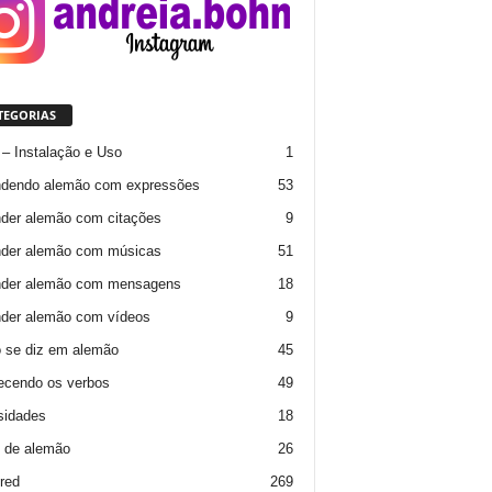
TEGORIAS
– Instalação e Uso
1
ndendo alemão com expressões
53
der alemão com citações
9
der alemão com músicas
51
nder alemão com mensagens
18
der alemão com vídeos
9
 se diz em alemão
45
cendo os verbos
49
sidades
18
 de alemão
26
red
269