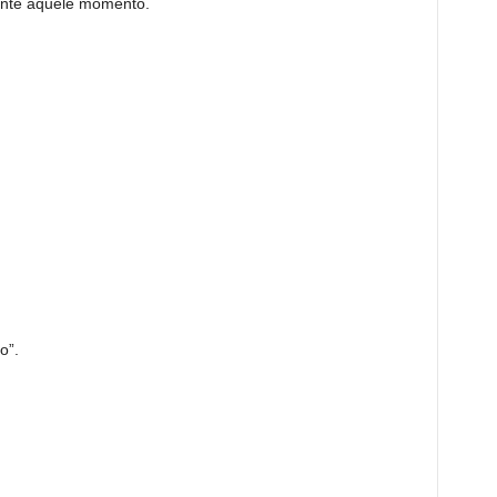
ante aquele momento.
o”.