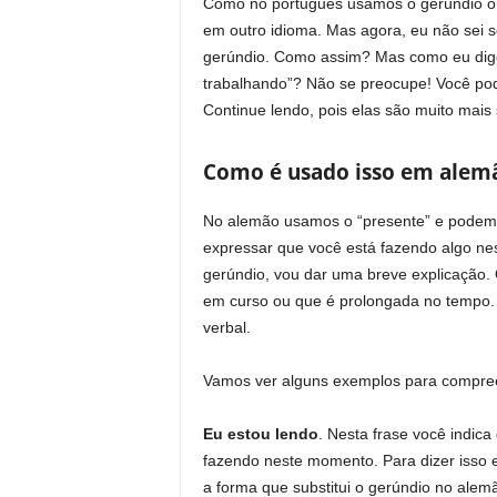
Como no português usamos o gerúndio o 
em outro idioma. Mas agora, eu não sei s
gerúndio. Como assim? Mas como eu digo 
trabalhando”? Não se preocupe! Você po
Continue lendo, pois elas são muito mais
Como é usado isso em alem
No alemão usamos o “presente” e podem
expressar que você está fazendo algo n
gerúndio, vou dar uma breve explicação.
em curso ou que é prolongada no tempo.
verbal.
Vamos ver alguns exemplos para compre
Eu estou lendo
. Nesta frase você indic
fazendo neste momento. Para dizer isso 
a forma que substitui o gerúndio no alemã