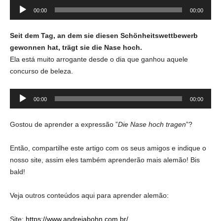
Tocador
00:00
00:00
de
áudio
Seit dem Tag, an dem sie diesen Schönheitswettbewerb
gewonnen hat, trägt sie die Nase hoch.
Ela está muito arrogante desde o dia que ganhou aquele
concurso de beleza.
Tocador
00:00
00:00
de
áudio
Gostou de aprender a expressão ”
Die Nase hoch tragen
”?
Então, compartilhe este artigo com os seus amigos e indique o
nosso site, assim eles também aprenderão mais alemão! Bis
bald!
Veja outros conteúdos aqui para aprender alemão:
Site:
https://www.andreiabohn.com.br/