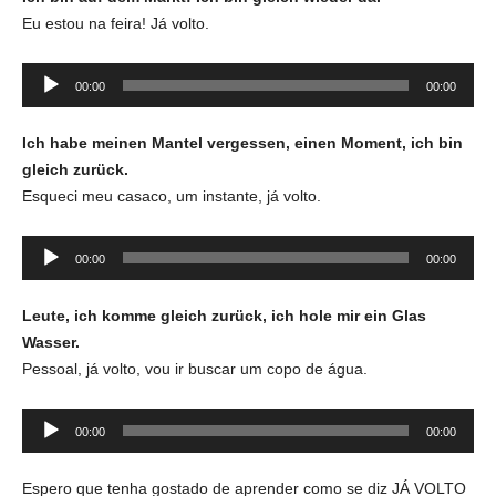
Eu estou na feira! Já volto.
Tocador
00:00
00:00
de
áudio
Ich habe meinen Mantel vergessen, einen Moment, ich bin
gleich zurück.
Esqueci meu casaco, um instante, já volto.
Tocador
00:00
00:00
de
áudio
Leute, ich
komme gleich zurück
, ich hole mir ein Glas
Wasser.
Pessoal, já volto, vou ir buscar um copo de água.
Tocador
00:00
00:00
de
áudio
Espero que tenha gostado de aprender como se diz JÁ VOLTO