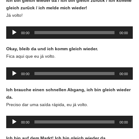
Ich bin gleich wieder da / ich bin gleich zurück
/ ich komme
gleich zurück / ich melde mich wieder!
Já volto!
Tocador
00:00
00:00
de
áudio
Okay, bleib da und ich
komm gleich wieder
.
Fica aqui que eu já volto.
Tocador
00:00
00:00
de
áudio
Ich brauche einen schnellen Abgang, ich bin gleich wieder
da.
Preciso dar uma saída rápida, eu já volto.
Tocador
00:00
00:00
de
áudio
Ich bin auf dem Markt! Ich bin gleich wieder da.