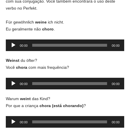
com sua conjugação. Você também encontrará o uso deste
verbo no Perfekt.
Für gewöhnlich
weine
ich nicht.
Eu geralmente não
choro
.
Tocador
00:00
00:00
de
áudio
Weinst
du öfter?
Você
chora
com mais frequência?
Tocador
00:00
00:00
de
áudio
Warum
weint
das Kind?
Por que a criança
chora (está chorando)
?
Tocador
00:00
00:00
de