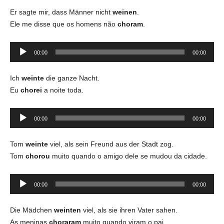
áudio
Er sagte mir, dass Männer nicht
weinen
.
Ele me disse que os homens não
choram
.
Tocador
00:00
00:00
de
áudio
Ich
weinte
die ganze Nacht.
Eu
chorei
a noite toda.
Tocador
00:00
00:00
de
áudio
Tom
weinte
viel, als sein Freund aus der Stadt zog.
Tom
chorou
muito quando o amigo dele se mudou da cidade.
Tocador
00:00
00:00
de
áudio
Die Mädchen
weinten
viel, als sie ihren Vater sahen.
As meninas
choraram
muito quando viram o pai.