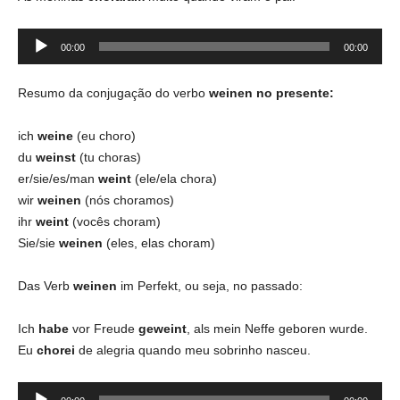
Tocador
00:00
00:00
de
áudio
Resumo da conjugação do verbo
weinen no presente:
ich
weine
(eu choro)
du
weinst
(tu choras)
er/sie/es/man
weint
(ele/ela chora)
wir
weinen
(nós choramos)
ihr
weint
(vocês choram)
Sie/sie
weinen
(eles, elas choram)
Das Verb
weinen
im Perfekt, ou seja, no passado:
Ich
habe
vor Freude
geweint
, als mein Neffe geboren wurde.
Eu
chorei
de alegria quando meu sobrinho nasceu.
Tocador