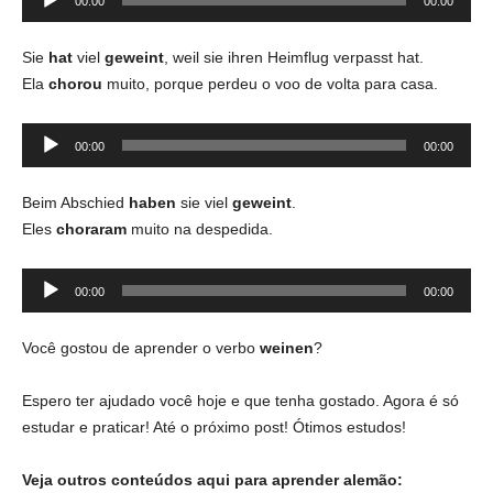
00:00
00:00
de
áudio
Sie
hat
viel
geweint
, weil sie ihren Heimflug verpasst hat.
Ela
chorou
muito, porque perdeu o voo de volta para casa.
Tocador
00:00
00:00
de
áudio
Beim Abschied
haben
sie viel
geweint
.
Eles
choraram
muito na despedida.
Tocador
00:00
00:00
de
áudio
Você gostou de aprender o verbo
weinen
?
Espero ter ajudado você hoje e que tenha gostado. Agora é só
estudar e praticar! Até o próximo post! Ótimos estudos!
Veja outros conteúdos aqui para aprender alemão: