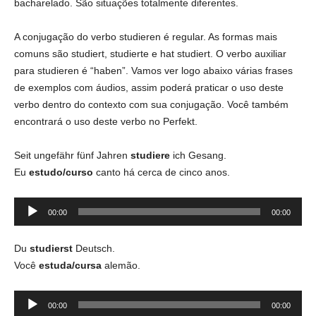
bacharelado. São situações totalmente diferentes.
A conjugação do verbo studieren é regular. As formas mais
comuns são studiert, studierte e hat studiert. O verbo auxiliar
para studieren é “haben”.
Vamos ver logo abaixo várias frases
de exemplos com áudios, assim poderá praticar o uso deste
verbo dentro do
contexto com sua conjugação. Você também
encontrará o uso deste verbo no Perfekt.
Seit ungefähr fünf Jahren
studiere
ich Gesang.
Eu
estudo/curso
canto há cerca de cinco anos.
Tocador
00:00
00:00
de
áudio
Du
studierst
Deutsch.
Você
estuda/cursa
alemão.
Tocador
00:00
00:00
de