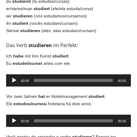
du
studierst
(tu estudas/cursas)
er/sie/es/man
studiert
(ele/ela estuda/cursa)
wir
studieren
(nós estudamos/cursamos)
ihr
studiert
(vocês estudam/cursam)
Sie/sie
studieren
(eles, elas estudam/cursam)
Das Verb
studieren
im Perfekt:
Ich
habe
mit ihm Kunst
studiert
.
Eu
estudei/cursei
artes com ele.
Tocador
00:00
00:00
de
áudio
Vor zwei Jahren
hat
er Hotelmanagement
studiert
.
Ele
estudou/cursou
hotelaria há dois anos.
Tocador
00:00
00:00
de
áudio
Você gostou de aprender o verbo
studieren
? Espero ter