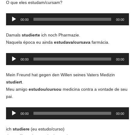
O que eles estudam/cursam?
Tocador
00:00
00:00
de
áudio
Damals
studierte
ich noch Pharmazie.
Naquela época eu ainda
estudava/cursava
farmácia.
Tocador
00:00
00:00
de
áudio
Mein Freund hat gegen den Willen seines Vaters Medizin
studiert
.
Meu amigo
estudou/cursou
medicina contra a vontade de seu
pai.
Tocador
00:00
00:00
de
áudio
ich
studiere
(eu estudo/curso)