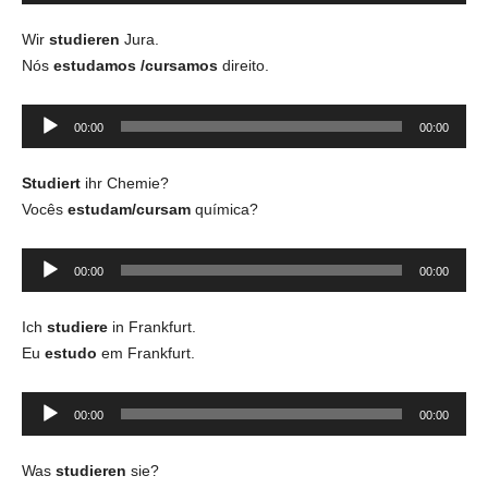
áudio
Wir
studieren
Jura.
Nós
estudamos /cursamos
direito.
Tocador
00:00
00:00
de
áudio
Studiert
ihr Chemie?
Vocês
estudam/cursam
química?
Tocador
00:00
00:00
de
áudio
Ich
studiere
in Frankfurt.
Eu
estudo
em Frankfurt.
Tocador
00:00
00:00
de
áudio
Was
studieren
sie?