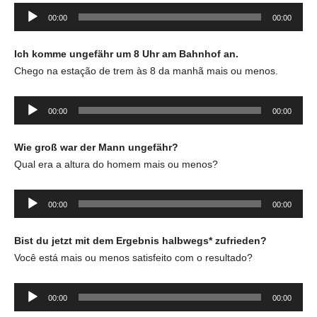
Tocador
00:00
00:00
de
áudio
Ich komme ungefähr um 8 Uhr am
Bahnhof
an.
Chego na estação de trem às 8 da manhã mais ou menos.
Tocador
00:00
00:00
de
áudio
Wie groß war der Mann ungefähr?
Qual era a altura do homem mais ou menos?
Tocador
00:00
00:00
de
áudio
Bist du jetzt mit dem
Ergebnis
halbwegs
*
zufrieden
?
Você está mais ou menos satisfeito com o resultado?
Tocador
00:00
00:00
de