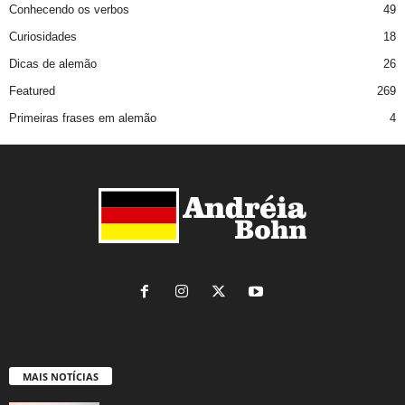
Conhecendo os verbos
49
Curiosidades
18
Dicas de alemão
26
Featured
269
Primeiras frases em alemão
4
MAIS NOTÍCIAS