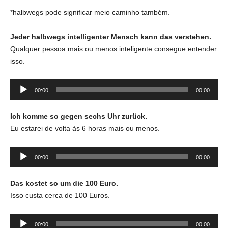
áudio
*halbwegs pode significar meio caminho também.
Jeder halbwegs intelligenter Mensch kann das verstehen.
Qualquer pessoa mais ou menos inteligente consegue entender
isso.
Tocador
00:00
00:00
de
áudio
Ich komme so gegen sechs Uhr zurück.
Eu estarei de volta às 6 horas mais ou menos.
Tocador
00:00
00:00
de
áudio
Das kostet so um die 100
Euro
.
Isso custa cerca de 100 Euros.
Tocador
00:00
00:00