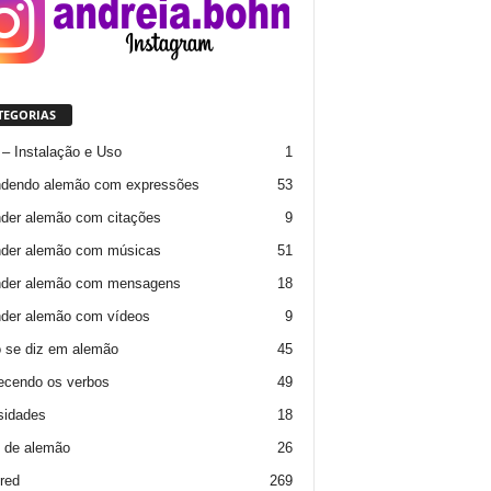
TEGORIAS
– Instalação e Uso
1
ndendo alemão com expressões
53
der alemão com citações
9
der alemão com músicas
51
nder alemão com mensagens
18
der alemão com vídeos
9
 se diz em alemão
45
cendo os verbos
49
sidades
18
 de alemão
26
red
269