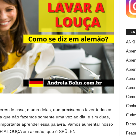
CA
ANKI 
Apre
Apren
Apren
Apre
Apren
Como
Conhe
eres de casa, e uma delas, que precisamos fazer todos os
Curio
a que não fazemos somente uma vez ao dia, e sim duas,
Dicas
o importante aprender essa palavra. Vamos aumentar nosso
VAR A LOUÇA em alemão, que é SPÜLEN.
Featu