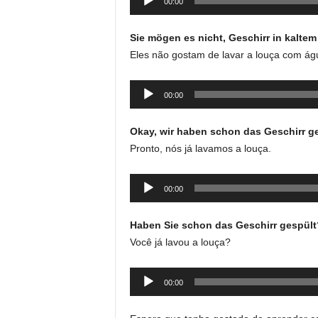
00:00
de
áudio
Sie mögen es nicht, Geschirr in kaltem
Eles não gostam de lavar a louça com águ
Tocador
00:00
de
áudio
Okay, wir haben schon das Geschirr ge
Pronto, nós já lavamos a louça.
Tocador
00:00
de
áudio
Haben Sie schon das Geschirr gespült
Você já lavou a louça?
Tocador
00:00
de
áudio