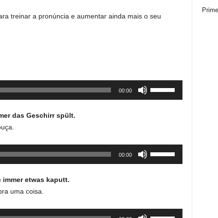
Prime
ra treinar a pronúncia e aumentar ainda mais o seu
Use
00:00
as
setas
mer das Geschirr spült.
para
ouça.
cima
ou
Use
00:00
para
as
baixo
setas
para
e immer etwas kaputt.
para
aumentar
bra uma coisa.
cima
ou
ou
diminuir
Use