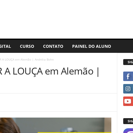
GITAL
CURSO
CONTATO
PAINEL DO ALUNO
R A LOUÇA em Alemão | Andréia Bohn
SI
R A LOUÇA em Alemão |
SI