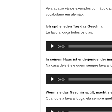
Veja abaixo vários exemplos com áudio pa
vocabulário em alemão.
Ich spüle jeden Tag das Geschirr.
Eu lavo a louça todos os dias.
Tocador
00:00
de
áudio
In seinem Haus ist er derjenige, der im
Na casa dele é ele quem sempre lava a l
Tocador
00:00
de
áudio
Wenn sie das Geschirr spült, macht si
Quando ela lava a louça, ela sempre que
Tocador