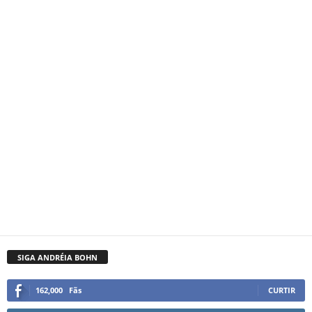
SIGA ANDRÉIA BOHN
162,000
Fãs
CURTIR