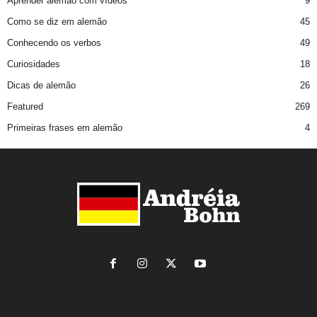
Aprender alemão com vídeos
9
Como se diz em alemão
45
Conhecendo os verbos
49
Curiosidades
18
Dicas de alemão
26
Featured
269
Primeiras frases em alemão
4