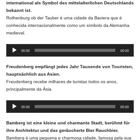
international als Symbol des mittelalterlichen Deutschlands
bekannt ist.
Rothenburg ob der Tauber é uma cidade da Baviera que é
conhecida internacionalmente como um símbolo da Alemanha
medieval.
Tocador
00:00
00:00
de
áudio
Freudenberg empfängt jedes Jahr Tausende von Touristen,
hauptsächlich aus Asien.
Freudenberg recebe milhares de turistas todos os anos,
principalmente da Ásia.
Tocador
00:00
00:00
de
áudio
Bamberg ist eine kleine und charmante Stadt, berühmt für
ihre Architektur und das geräucherte Bier Rauchbier.
Bamberg é uma pequena e charmosa cidade, famosa pela sua