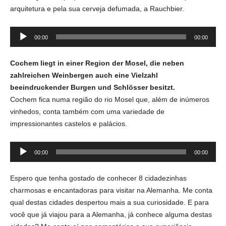
arquitetura e pela sua cerveja defumada, a Rauchbier.
Tocador
00:00
00:00
de
áudio
Cochem liegt in einer Region der Mosel, die neben
zahlreichen Weinbergen auch eine Vielzahl
beeindruckender Burgen und Schlösser besitzt.
Cochem fica numa região do rio Mosel que, além de inúmeros
vinhedos, conta também com uma variedade de
impressionantes castelos e palácios.
Tocador
00:00
00:00
de
áudio
Espero que tenha gostado de conhecer 8 cidadezinhas
charmosas e encantadoras para visitar na Alemanha. Me conta
qual destas cidades despertou mais a sua curiosidade. E para
você que já viajou para a Alemanha, já conhece alguma destas